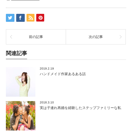
邦
画
も
洋
画
も
大
前の記事
次の記事
好
き！
関連記事
オ
ス
ス
2019.2.19
メ
ハンドメイド作家あるある話
映
画
5
選！
は
2018.3.10
実は子連れ再婚を経験したステップファミリーな私