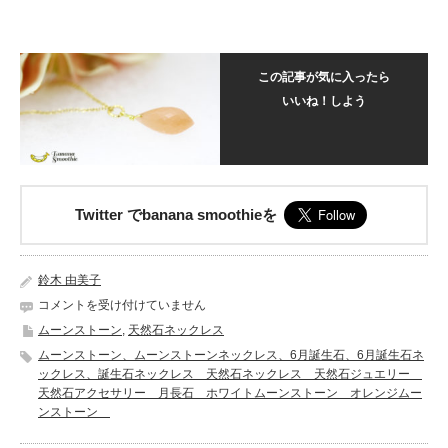
この記事が気に入ったら
いいね！しよう
Twitter でbanana smoothieを
鈴木 由美子
6
コメントを受け付けていません
月
ムーンストーン
,
天然石ネックレス
誕
ムーンストーン、ムーンストーンネックレス、6月誕生石、6月誕生石ネ
生
ックレス、誕生石ネックレス 天然石ネックレス 天然石ジュエリー
石
天然石アクセサリー 月長石 ホワイトムーンストーン オレンジムー
ム
ンストーン
ー
ン