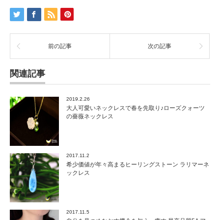
ス
ト
ー
ン
は
前の記事
次の記事
女
性
の
関連記事
美
を
高
2019.2.26
め
大人可愛いネックレスで春を先取り♪ローズクォーツ
て
の薔薇ネックレス
く
れ
ま
す
2017.11.2
は
希少価値が年々高まるヒーリングストーン ラリマーネ
ックレス
2017.11.5