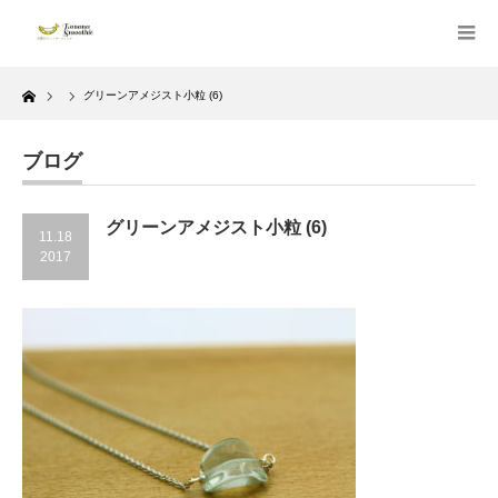
Home
グリーンアメジスト小粒 (6)
ブログ
グリーンアメジスト小粒 (6)
11.18
2017