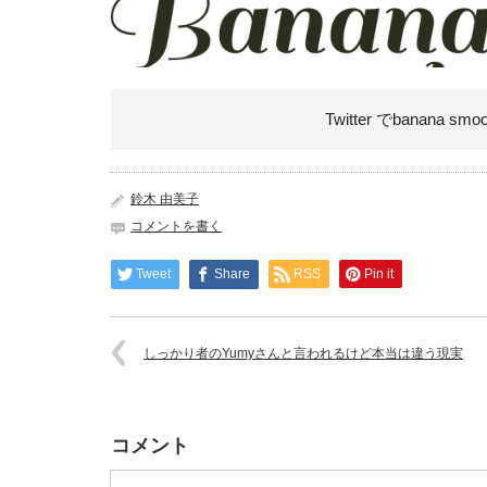
Twitter でbanana smo
鈴木 由美子
コメントを書く
Tweet
Share
RSS
Pin it
しっかり者のYumyさんと言われるけど本当は違う現実
コメント