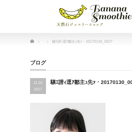
Home
驤ｴ譛ｨ逕ｱ鄒主ｭ先ｧ・20170130_0027
ブログ
驤ｴ譛ｨ逕ｱ鄒主ｭ先ｧ・20170130_00
11.10
2017