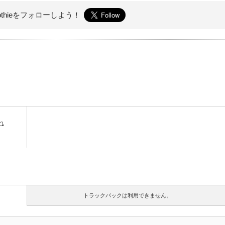
othieを
フォローしよう！
れ
トラックバックは利用できません。