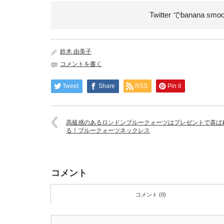
Twitter でbanana smo
鈴木 由美子
コメントを書く
Tweet
Share
RSS
Pin it
高級感のあるロンドンブルークォーツはプレゼントで喜ば
る！ブルークォーツネックレス
コメント
コメント (0)