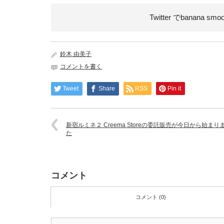
Twitter でbanana smo
鈴木 由美子
コメントを書く
Tweet
Share
RSS
Pin it
新宿ルミネ２ Creema Storeの委託販売が今日から始まり
た
コメント
コメント (0)