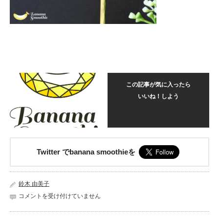
この記事が気に入ったら
いいね！しよう
Twitter でbanana smoothieを
鈴木 由美子
グ
コメントを受け付けていません
レ
ー