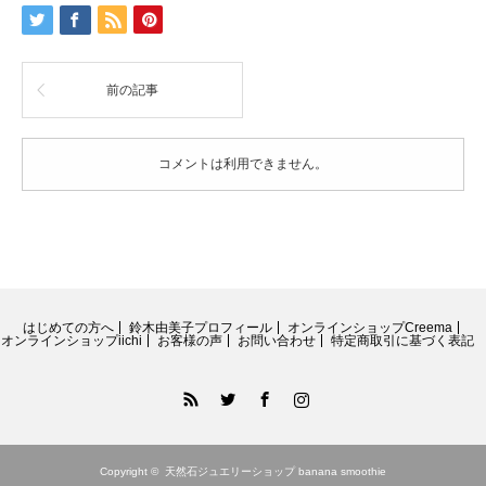
ム
ー
ン
ス
前の記事
ト
ー
ン
ピ
コメントは利用できません。
ア
ス
(2)
は
はじめての方へ
鈴木由美子プロフィール
オンラインショップCreema
オンラインショップiichi
お客様の声
お問い合わせ
特定商取引に基づく表記
RSS
Twitter
Facebook
Instagram
Copyright ©
天然石ジュエリーショップ banana smoothie