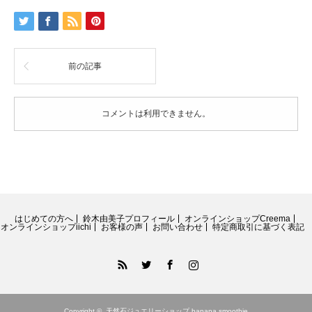
リ
ー
ズ
ベ
ビ
前の記事
ー
淡
水
パ
コメントは利用できません。
ー
ル
の
こ
ろ
ん
と
可
はじめての方へ
鈴木由美子プロフィール
オンラインショップCreema
愛
オンラインショップiichi
お客様の声
お問い合わせ
特定商取引に基づく表記
い
ピ
RSS
Twitter
Facebook
Instagram
ア
ス
14kgf(ス
パ
Copyright ©
天然石ジュエリーショップ banana smoothie