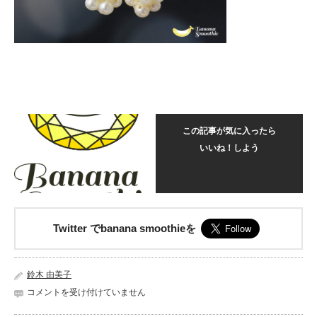
この記事が気に入ったら
いいね！しよう
Twitter でbanana smoothieを
鈴木 由美子
Flower
コメントを受け付けていません
シ