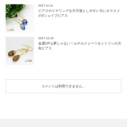
れ
2017.11.11
度
ピアスやイヤリングを片方落としやすい方にオススメ
ア
のVシェイプピアス
ッ
プ
は
2017.12.10
金運UPも夢じゃない！ルチルクォーツ＆シトリンの大
粒ピアス
コメントは利用できません。