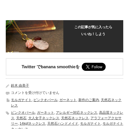
この記事が気に入ったら
いいね！しよう
Twitter でbanana smoothieを
鈴木 由美子
大
コメントを受け付けていません
人
モルガナイト
,
ピンクオパール
,
ガーネット
,
新作のご案内
,
天然石ネック
可
レス
愛
ピンクオパール
,
ガーネット
,
アレルギー対応ネックレス
,
高品質ネックレ
い
ス
,
天然石
,
大人女子ネックレス
,
天然石ネックレス
,
アラフォーアクセサ
ネ
リー
,
14kgfネックレス
,
天然石ハンドメイド
,
モルガナイト
,
モルガナイト
ッ
ネックレス