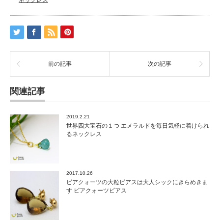
ク
レ
ス
モ
ル
ガ
ナ
前の記事
次の記事
イ
ト
と
関連記事
ピ
ン
ク
2019.2.21
オ
世界四大宝石の１つ エメラルドを毎日気軽に着けられ
パ
るネックレス
ー
ル
の
薔
2017.10.26
薇
ビアクォーツの大粒ピアスは大人シックにきらめきま
で
す ビアクォーツピアス
お
し
ゃ