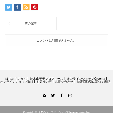
誕
生
石
宝
石
前の記事
質
M
サ
イ
コメントは利用できません。
ズ
オ
レ
ン
ジ
ム
ー
ン
はじめての方へ
鈴木由美子プロフィール
オンラインショップCreema
ス
オンラインショップiichi
お客様の声
お問い合わせ
特定商取引に基づく表記
ト
ー
RSS
Twitter
Facebook
Instagram
ン
14kgf
ネ
ッ
Copyright ©
天然石ジュエリーショップ banana smoothie