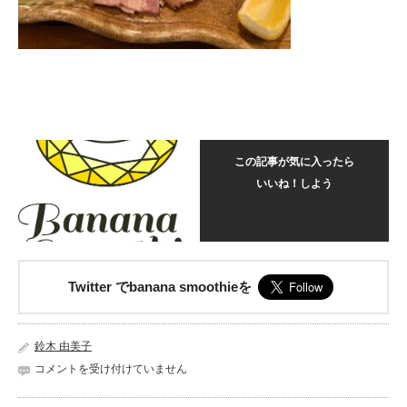
この記事が気に入ったら
いいね！しよう
Twitter でbanana smoothieを
鈴木 由美子
20190304_094400584_iOS
コメントを受け付けていません
は