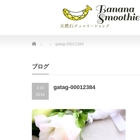
Home
gatag-00012384
ブログ
gatag-00012384
3.10
2018