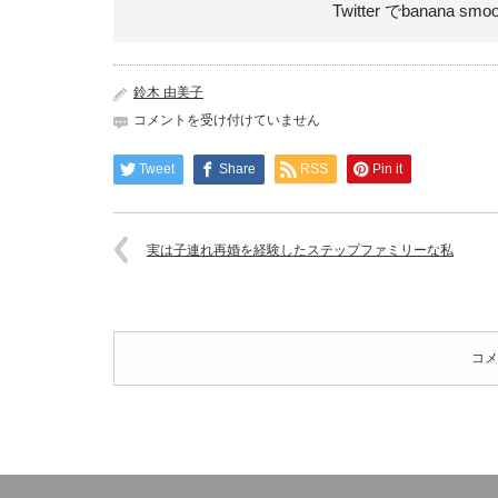
Twitter でbanana smo
鈴木 由美子
gatag-
コメントを受け付けていません
00012384
は
Tweet
Share
RSS
Pin it
実は子連れ再婚を経験したステップファミリーな私
コメ