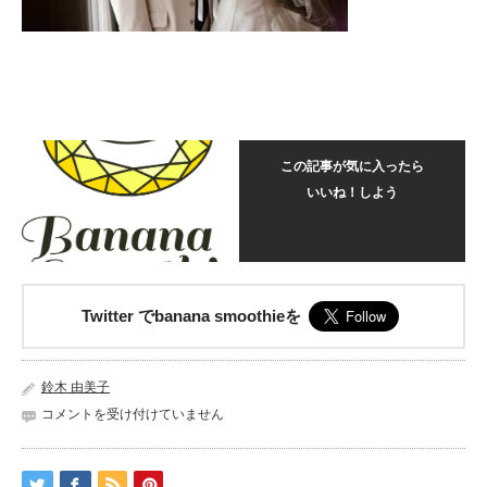
この記事が気に入ったら
いいね！しよう
Twitter でbanana smoothieを
鈴木 由美子
547461_258088107654299_494116821_n
コメントを受け付けていません
は