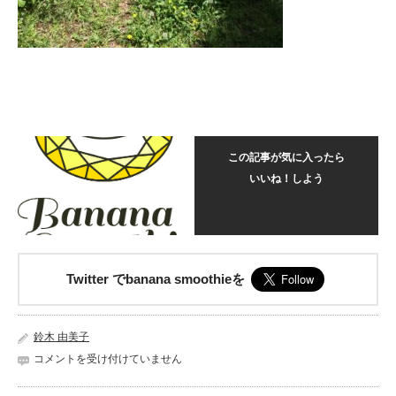
この記事が気に入ったら
いいね！しよう
Twitter でbanana smoothieを
鈴木 由美子
20170502_020718244_iOS
コメントを受け付けていません
は