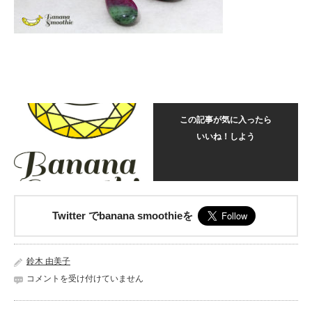
この記事が気に入ったら
いいね！しよう
Twitter でbanana smoothieを
鈴木 由美子
希
コメントを受け付けていません
少
石