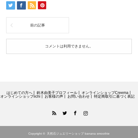
ル
ビ
ー
イ
前の記事
ン
ゾ
イ
サ
コメントは利用できません。
イ
ト
(ア
ニ
ョ
ラ
イ
ト)
はじめての方へ
鈴木由美子プロフィール
オンラインショップCreema
ペ
オンラインショップiichi
お客様の声
お問い合わせ
特定商取引に基づく表記
ア
シ
RSS
Twitter
Facebook
Instagram
ェ
イ
プ
プ
Copyright ©
天然石ジュエリーショップ banana smoothie
レ