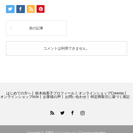
リ
ー
ズ
ベ
ビ
前の記事
ー
淡
水
パ
コメントは利用できません。
ー
ル
の
こ
ろ
ん
と
可
はじめての方へ
鈴木由美子プロフィール
オンラインショップCreema
愛
オンラインショップiichi
お客様の声
お問い合わせ
特定商取引に基づく表記
い
ピ
RSS
Twitter
Facebook
Instagram
ア
ス
14kgf(ス
パ
Copyright ©
天然石ジュエリーショップ banana smoothie