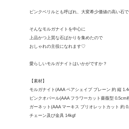
ピンクベリルとも呼ばれ、大変希少価値の高い石で
そんなモルガナイトを中心に
上品かつ上質な石ばかりを集めたので
おしゃれの主役になれます♡
愛らしいモルガナイトはいかがですか？
【素材】
モルガナイト(AAA ペアシェイプ プレーン 約 縦 1.4cm 
ピンクオパール(AAA フラワーカット薔薇型 0.5cm
ガーネット(AAA マーキス ブリオレットカット 約 0.8cm
チェーン及び金具 14kgf