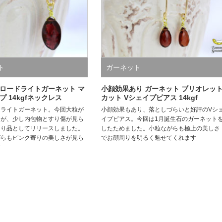
ト
ガーネット
ロードライトガーネット マ
小顔効果あり ガーネット ブリオレッ
 14kgfネックレス
カット Vシェイプピアス 14kgf
ドライトガーネット。今回大粒が
小顔効果もあり、落としづらいと好評のVシ
たが、少し内包物とすり傷が見ら
イプピアス。今回は1月誕生石のガーネット
あり品としてリリースしました。
したためました。小粒ながらも極上の美しさ
がらもピンク寄りの美しさが見ら
でお顔周りを明るく魅せてくれます
す