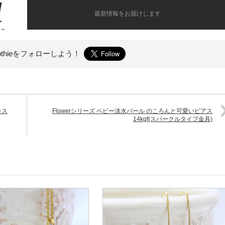
最新情報をお届けします
othieを
フォローしよう！
レス
Flowerシリーズ ベビー淡水パール のころんと可愛いピアス
14kgf(スパークルタイプ金具)