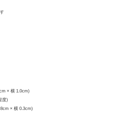
す
× 横 1.0cm)
程度)
 × 横 0.3cm)