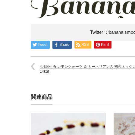
Twitter でbanana smo
Tweet
Share
RSS
Pin it
4月誕生石 レモンクォーツ ＆ カーネリアンの 初恋ネック
14kgf
関連商品