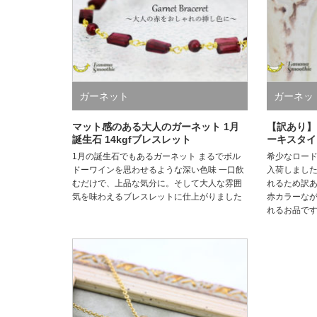
ガーネット
ガーネッ
マット感のある大人のガーネット 1月
【訳あり】
誕生石 14kgfブレスレット
ーキスタイプ
1月の誕生石でもあるガーネット まるでボル
希少なロー
ドーワインを思わせるような深い色味 一口飲
入荷しまし
むだけで、上品な気分に。そして大人な雰囲
れるため訳
気を味わえるブレスレットに仕上がりました
赤カラーな
れるお品で