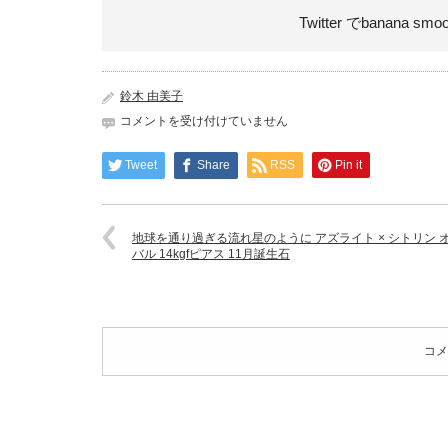
Twitter でbanana smo
鈴木 由美子
地
コメントを受け付けていません
球
を
Tweet
Share
RSS
Pin it
通
り
過
ぎ
地球を通り過ぎる流れ星のように アズライト × シトリン 
る
バル 14kgfピアス 11月誕生石
流
れ
星
の
よ
コメ
う
に
ア
ズ
ラ