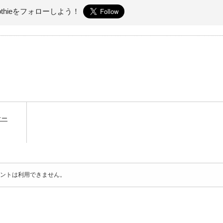
othieを
フォローしよう！
オー
ントは利用できません。