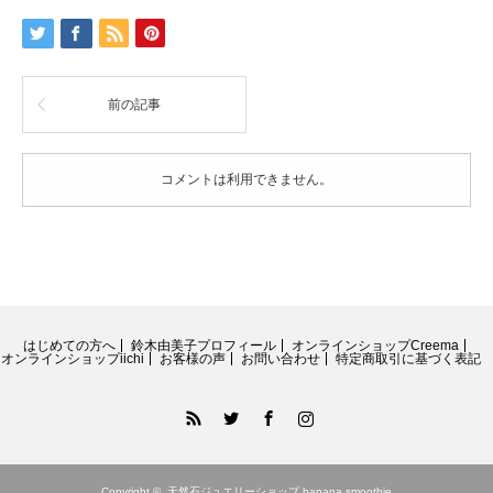
で
お
と
ぎ
話
前の記事
の
世
界
へ
コメントは利用できません。
グ
リ
ー
ン
オ
ニ
キ
ス
はじめての方へ
鈴木由美子プロフィール
オンラインショップCreema
×
オンラインショップiichi
お客様の声
お問い合わせ
特定商取引に基づく表記
ラ
ピ
RSS
Twitter
Facebook
Instagram
ス
ラ
ズ
リ
Copyright ©
天然石ジュエリーショップ banana smoothie