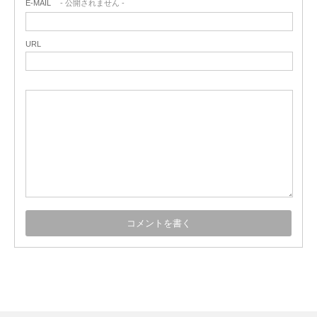
E-MAIL
- 公開されません -
URL