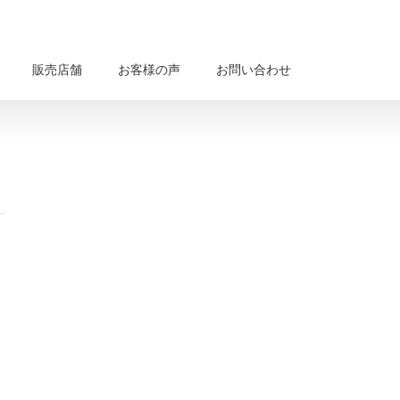
販売店舗
お客様の声
お問い合わせ