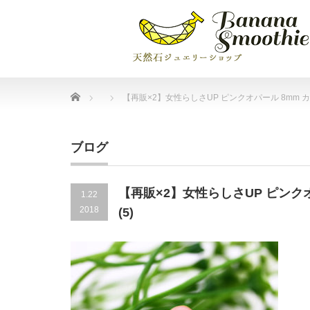
Home
【再販×2】女性らしさUP ピンクオパール 8mm カ
ブログ
【再販×2】女性らしさUP ピンク
1.22
2018
(5)