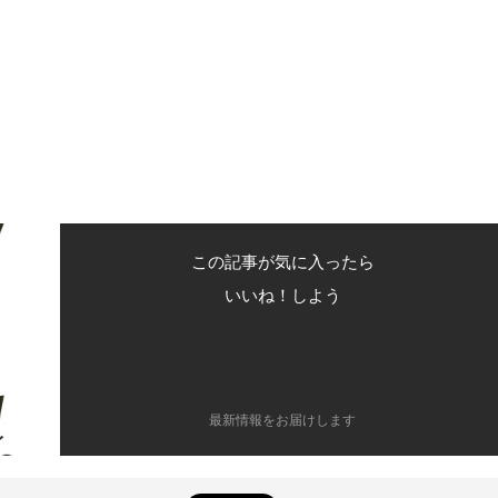
この記事が気に入ったら
いいね！しよう
最新情報をお届けします