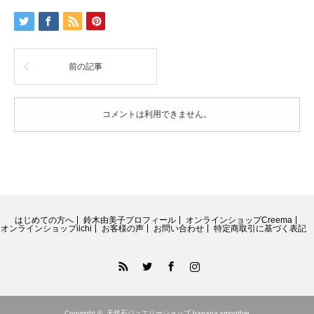
ー
サ
イ
ズ】
ホ
前の記事
ワ
イ
ト
ム
コメントは利用できません。
ー
ン
ス
ト
ー
ン
オ
ー
はじめての方へ
鈴木由美子プロフィール
オンラインショップCreema
バ
オンラインショップiichi
お客様の声
お問い合わせ
特定商取引に基づく表記
ル
カ
RSS
Twitter
Facebook
Instagram
ボ
シ
ョ
ン
Copyright ©
天然石ジュエリーショップ banana smoothie