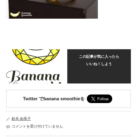
この記事が気に入ったら
いいね！しよう
Twitter でbanana smoothieを
鈴木 由美子
【フ
コメントを受け付けていません
リ