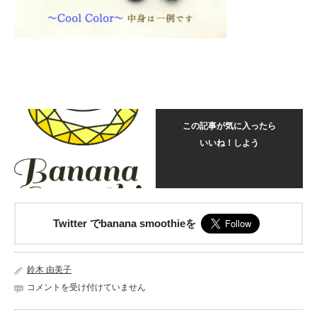
この記事が気に入ったら
いいね！しよう
Twitter でbanana smoothieを
鈴木 由美子
20171228_091406734_iOS
コメントを受け付けていません
は