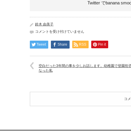
Twitter でbanana smo
鈴木 由美子
C777_koucyuatokukki_TP_V
コメントを受け付けていません
は
Tweet
Share
RSS
Pin it
空白だった3年間の事を少しお話します。幼稚園で登園拒
なった私
コメ