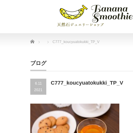
Home
C777_koucyuatokukki_TP_V
ブログ
C777_koucyuatokukki_TP_V
6.11
2021