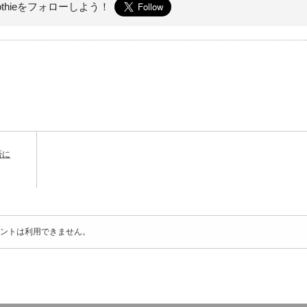
othieを
フォローしよう！
否に
ントは利用できません。