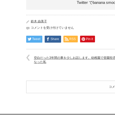
Twitter でbanana smo
鈴木 由美子
156TSURUTAMA20211_TP_V
コメントを受け付けていません
は
Tweet
Share
RSS
Pin it
空白だった3年間の事を少しお話します。幼稚園で登園拒
なった私
コメ