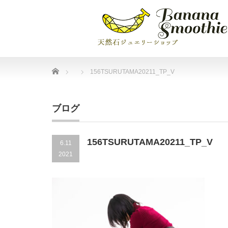
Home
156TSURUTAMA20211_TP_V
ブログ
156TSURUTAMA20211_TP_V
6.11
2021