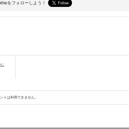
othieを
フォローしよう！
否に
ントは利用できません。