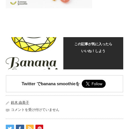
この記事が気に入ったら
いいね！しよう
Twitter でbanana smoothieを
鈴木 由美子
グ
コメントを受け付けていません
ア
バ
ク