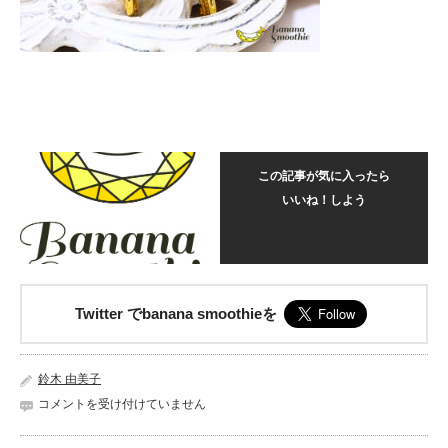
この記事が気に入ったら
いいね！しよう
Twitter でbanana smoothieを
鈴木 由美子
平
コメントを受け付けていません
穏
を