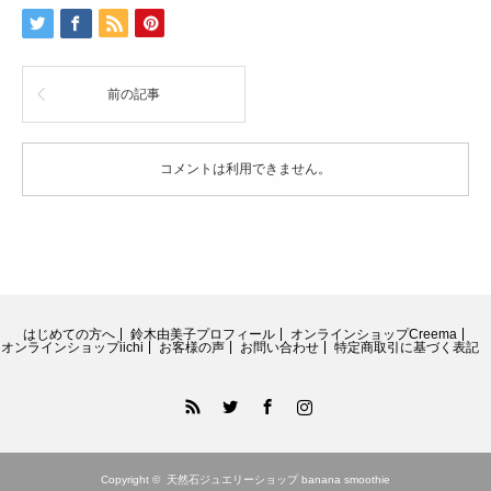
手
に
入
れ
前の記事
て
セ
ラ
フ
コメントは利用できません。
ィ
ナ
イ
ト
14mm
オ
ー
バ
はじめての方へ
鈴木由美子プロフィール
オンラインショップCreema
ル
オンラインショップiichi
お客様の声
お問い合わせ
特定商取引に基づく表記
カ
ボ
RSS
Twitter
Facebook
Instagram
シ
ョ
ン
ソ
Copyright ©
天然石ジュエリーショップ banana smoothie